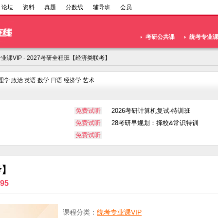
论坛
资料
真题
分数线
辅导班
会员
考研公共课
统考专业
业课VIP
-
2027考研全程班【经济类联考】
理学
政治
英语
数学
日语
经济学
艺术
免费试听
2026考研计算机复试-特训班
免费试听
28考研早规划：择校&常识特训
免费试听
考】
95
课程分类：
统考专业课VIP