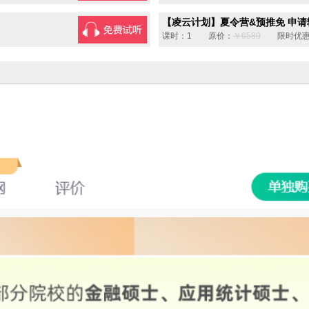
【凌云计划】夏令营&预推免 申请辅
课时：1 原价：
￥6580
限时优惠