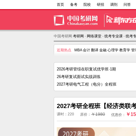
首页
备考
院校
研招
调剂
问答
中国考研网
考研网
-
网络课堂
-
统考专业课
-
统考专
近期热点
MBA
会计
翻译
金融
心理学
教育学
管
2026考研管综在职复试优学班·1期
26考研复试面试实战训练
2027考研电气工程（电分）全程班
2027考研全程班【经济类联
￥1980
￥15
课时：220
原价：
优惠价：