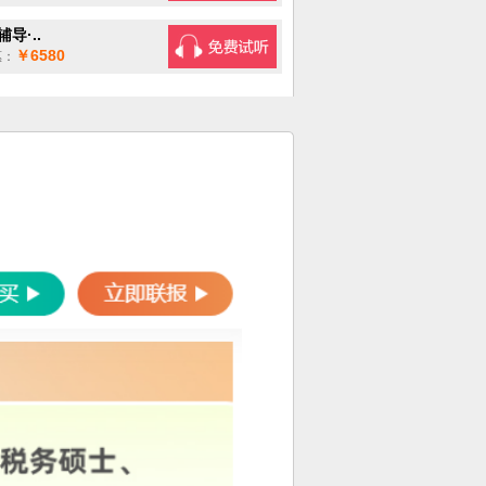
导·..
￥6580
：