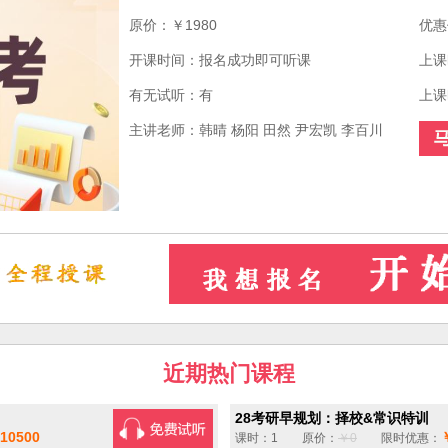
原价：￥1980
优惠
开课时间：报名成功即可听课
上课
有无试听：有
上课
主讲老师：韩晴 杨阳 田然 尹宏凯 李百川
近期热门课程
28考研早规划：择校&常识特训
10500
课时：1 原价：
￥0
限时优惠：