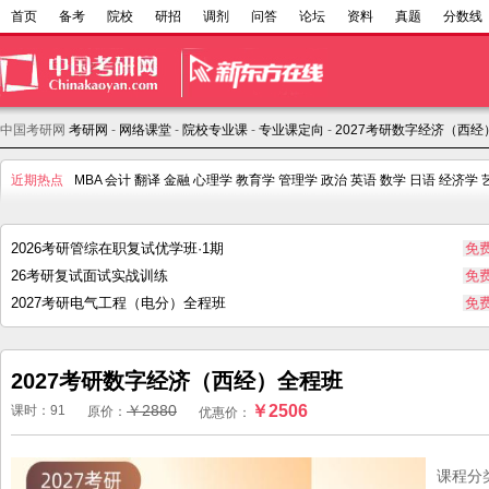
首页
备考
院校
研招
调剂
问答
论坛
资料
真题
分数线
中国考研网
考研网
-
网络课堂
-
院校专业课
-
专业课定向
-
2027考研数字经济（西经
近期热点
MBA
会计
翻译
金融
心理学
教育学
管理学
政治
英语
数学
日语
经济学
2026考研管综在职复试优学班·1期
免
26考研复试面试实战训练
免
2027考研电气工程（电分）全程班
免
2027考研数字经济（西经）全程班
￥2880
￥2506
课时：91
原价：
优惠价：
课程分