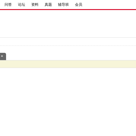
问答
论坛
资料
真题
辅导班
会员
 +