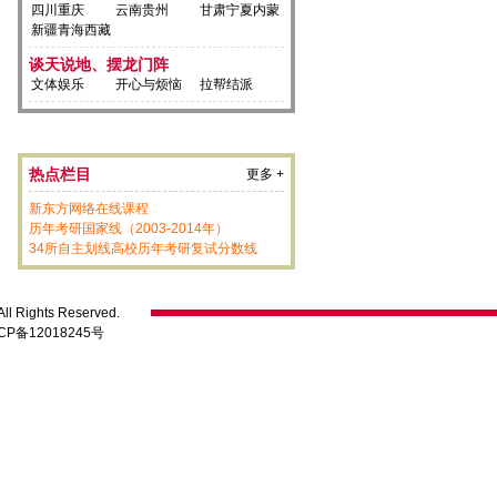
四川重庆
云南贵州
甘肃宁夏内蒙
新疆青海西藏
谈天说地、摆龙门阵
文体娱乐
开心与烦恼
拉帮结派
热点栏目
更多 +
新东方网络在线课程
历年考研国家线
（2003-2014年）
34所自主划线高校历年考研复试分数线
ll Rights Reserved.
CP备12018245号