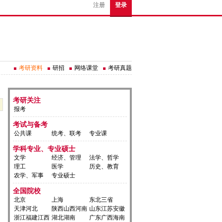
注册
登录
考研资料
研招
网络课堂
考研真题
考研关注
报考
考试与备考
公共课
统考、联考
专业课
学科专业、专业硕士
文学
经济、管理
法学、哲学
理工
医学
历史、教育
农学、军事
专业硕士
全国院校
北京
上海
东北三省
天津河北
陕西山西河南
山东江苏安徽
浙江福建江西
湖北湖南
广东广西海南