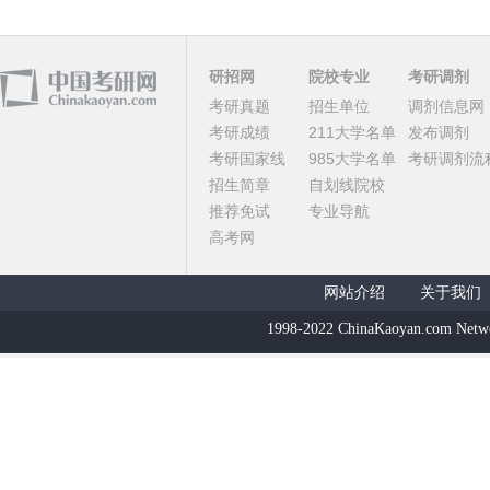
研招网
院校专业
考研调剂
考研真题
招生单位
调剂信息网
考研成绩
211大学名单
发布调剂
考研国家线
985大学名单
考研调剂流
招生简章
自划线院校
推荐免试
专业导航
高考网
网站介绍
关于我们
1998-2022 ChinaKaoyan.com Netw