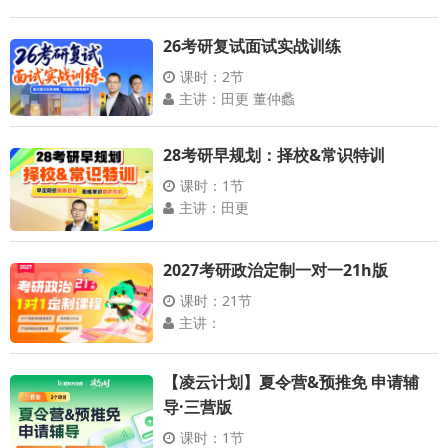
26考研复试面试实战训练
课时：2节
主讲：田更 董仲蠡
28考研早规划：择校&常识特训
课时：1节
主讲：田更
2027考研政治定制一对一21h版
课时：21节
主讲：
【凌云计划】夏令营&预推免 申请辅
导·三营版
课时：1节