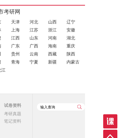
市考研网
京
天津
河北
山西
辽宁
林
上海
江苏
浙江
安徽
建
江西
山东
河南
湖北
南
广东
广西
海南
重庆
川
贵州
云南
西藏
陕西
肃
青海
宁夏
新疆
内蒙古
龙江
试卷资料
考研真题
笔记资料