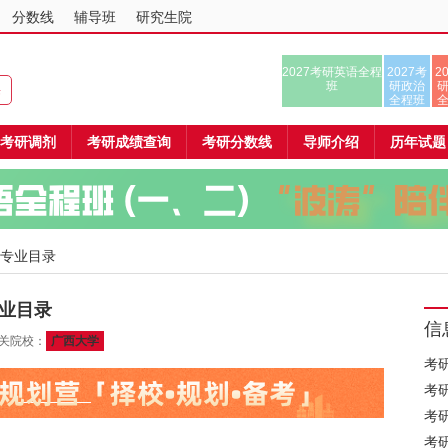
分数线
辅导班
研究生院
2027考研英语全程
2027考
2
班
研政治
课
全程班
考研调剂
考研成绩查询
考研分数线
导师介绍
历年试题
 专业目录
专业目录
信
相关院校：
广西大学
考
考
考
考