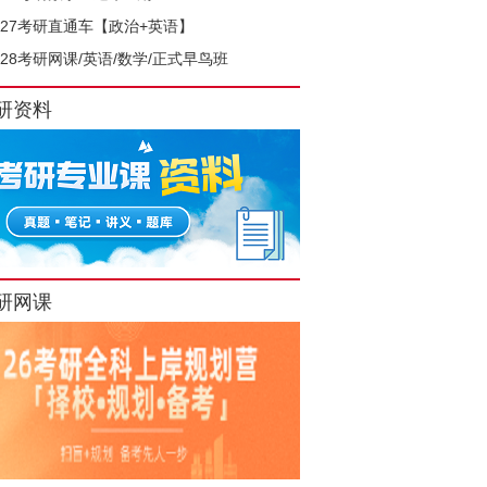
027考研直通车【政治+英语】
028考研网课/英语/数学/正式早鸟班
研资料
研网课