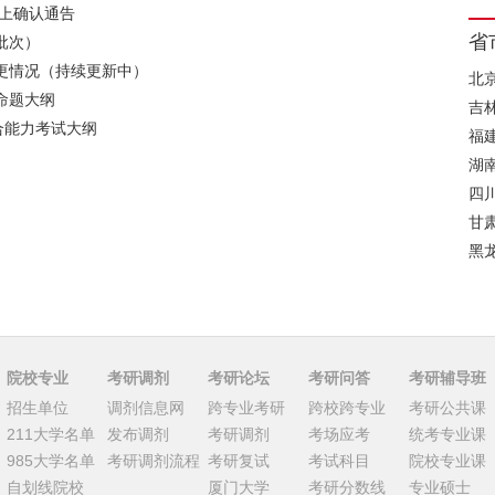
网上确认通告
省
批次）
变更情况（持续更新中）
北
命题大纲
吉
综合能力考试大纲
福
湖
四
甘
黑
院校专业
考研调剂
考研论坛
考研问答
考研辅导班
招生单位
调剂信息网
跨专业考研
跨校跨专业
考研公共课
211大学名单
发布调剂
考研调剂
考场应考
统考专业课
985大学名单
考研调剂流程
考研复试
考试科目
院校专业课
自划线院校
厦门大学
考研分数线
专业硕士