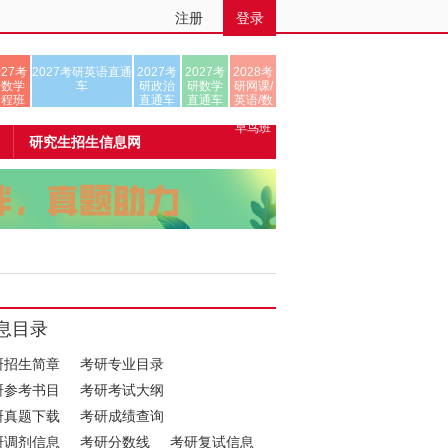
注册
登录
027考
2027考研英语直通
2027考
2027考
2028考
研数学
车
研政治
研数学
研网课/
全程班
直通车
直通车
英语/数
学/正式
早鸟班
研究生招生信息网
息目录
研招生简章
考研专业目录
研参考书目
考研考试大纲
研真题下载
考研成绩查询
研调剂信息
考研分数线
考研复试信息