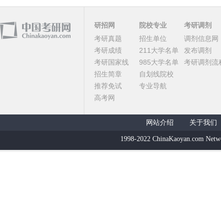
研招网
院校专业
考研调剂
考研真题
招生单位
调剂信息网
考研成绩
211大学名单
发布调剂
考研国家线
985大学名单
考研调剂流
招生简章
自划线院校
推荐免试
专业导航
高考网
网站介绍
关于我们
1998-2022 ChinaKaoyan.com Netw