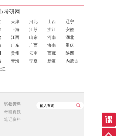
市考研网
京
天津
河北
山西
辽宁
林
上海
江苏
浙江
安徽
建
江西
山东
河南
湖北
南
广东
广西
海南
重庆
川
贵州
云南
西藏
陕西
肃
青海
宁夏
新疆
内蒙古
龙江
试卷资料
考研真题
笔记资料