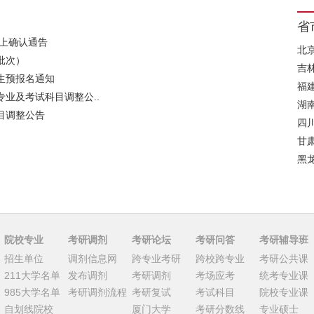
省
网上确认通告
北
批次）
吉
生预报名通知
福
专业及考试科目调整公..
湖
目调整公告
四
甘
黑
院校专业
考研调剂
考研论坛
考研问答
考研辅导班
招生单位
调剂信息网
跨专业考研
跨校跨专业
考研公共课
211大学名单
发布调剂
考研调剂
考场应考
统考专业课
985大学名单
考研调剂流程
考研复试
考试科目
院校专业课
自划线院校
厦门大学
考研分数线
专业硕士