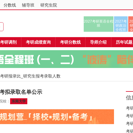
分数线
辅导班
研究生院
2027考研英语全程
2027考
2
班
研政治
课
全程班
考研调剂
考研成绩查询
考研分数线
导师介绍
历年试题
 考研报录比_研究生报考录取人数
统考拟录取名单公示
信
关院校：
东南大学
考
考
考
考