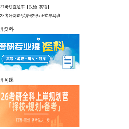
027考研直通车【政治+英语】
028考研网课/英语/数学/正式早鸟班
研资料
研网课