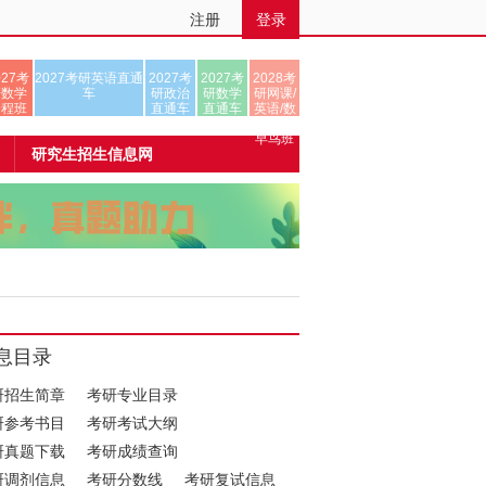
注册
登录
027考
2027考研英语直通
2027考
2027考
2028考
研数学
车
研政治
研数学
研网课/
全程班
直通车
直通车
英语/数
学/正式
早鸟班
研究生招生信息网
息目录
研招生简章
考研专业目录
研参考书目
考研考试大纲
研真题下载
考研成绩查询
研调剂信息
考研分数线
考研复试信息