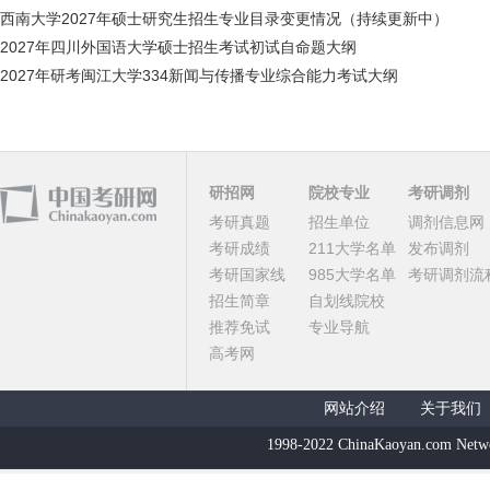
西南大学2027年硕士研究生招生专业目录变更情况（持续更新中）
2027年四川外国语大学硕士招生考试初试自命题大纲
2027年研考闽江大学334新闻与传播专业综合能力考试大纲
研招网
院校专业
考研调剂
考研真题
招生单位
调剂信息网
考研成绩
211大学名单
发布调剂
考研国家线
985大学名单
考研调剂流
招生简章
自划线院校
推荐免试
专业导航
高考网
网站介绍
关于我们
1998-2022 ChinaKaoyan.com Netw