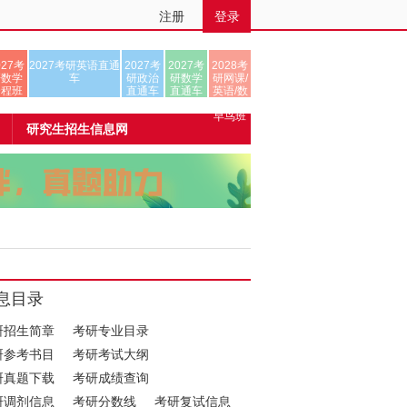
注册
登录
027考
2027考研英语直通
2027考
2027考
2028考
研数学
车
研政治
研数学
研网课/
全程班
直通车
直通车
英语/数
学/正式
早鸟班
研究生招生信息网
息目录
研招生简章
考研专业目录
研参考书目
考研考试大纲
研真题下载
考研成绩查询
研调剂信息
考研分数线
考研复试信息