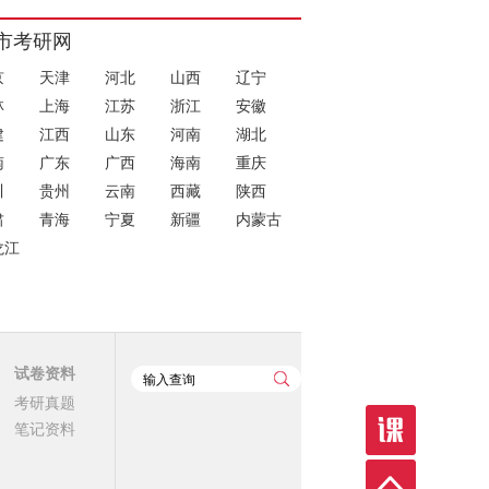
市考研网
京
天津
河北
山西
辽宁
林
上海
江苏
浙江
安徽
建
江西
山东
河南
湖北
南
广东
广西
海南
重庆
川
贵州
云南
西藏
陕西
肃
青海
宁夏
新疆
内蒙古
龙江
试卷资料
考研真题
笔记资料