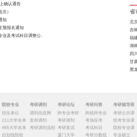
网上确认通告
省
批次）
通知
北
生预报名通知
吉
专业及考试科目调整公..
福
湖
四
甘
黑
院校专业
考研调剂
考研论坛
考研问答
考研辅导班
招生单位
调剂信息网
跨专业考研
跨校跨专业
考研公共课
211大学名单
发布调剂
考研调剂
考场应考
统考专业课
985大学名单
考研调剂流程
考研复试
考试科目
院校专业课
自划线院校
厦门大学
考研分数线
专业硕士