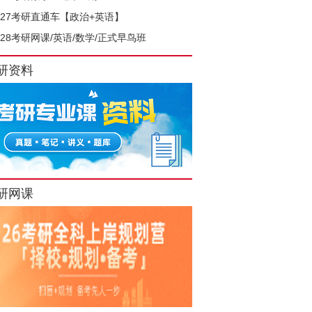
027考研直通车【政治+英语】
028考研网课/英语/数学/正式早鸟班
研资料
研网课