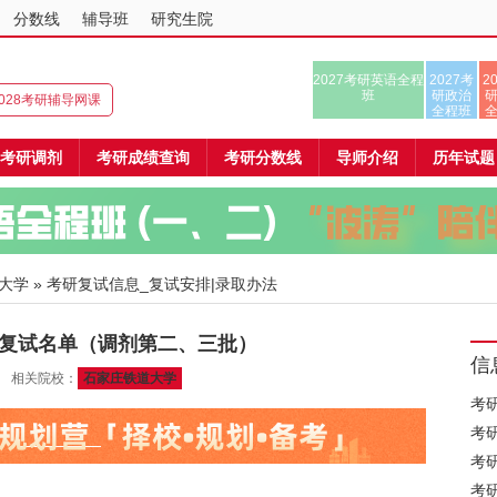
分数线
辅导班
研究生院
2027考研英语全程
2027考
2
班
研政治
/2028考研辅导网课
全程班
考研调剂
考研成绩查询
考研分数线
导师介绍
历年试题
大学
» 考研复试信息_复试安排|录取办法
生复试名单（调剂第二、三批）
信
12 相关院校：
石家庄铁道大学
考
考
考
考