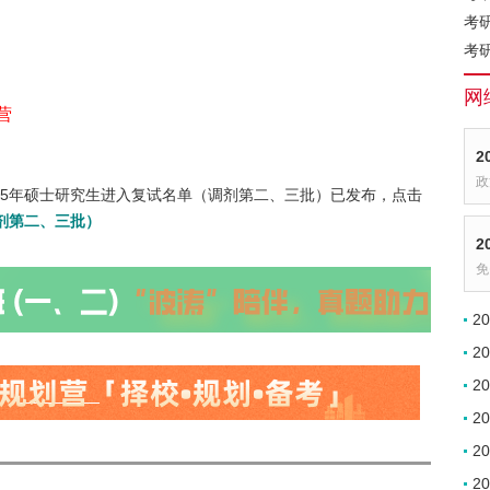
考
考
网
营
2
政
25年硕士研究生进入复试名单（调剂第二、三批）已发布，点击
调剂第二、三批）
2
免
2
2
2
2
2
2