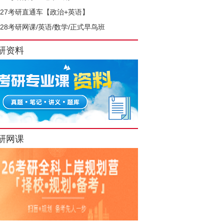
027考研直通车【政治+英语】
028考研网课/英语/数学/正式早鸟班
研资料
研网课