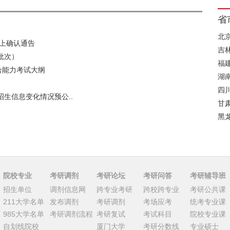
省
北
网上确认通告
吉
批次）
福
综合能力考试大纲
湖
四
招生信息变化情况预公..
甘
黑
院校专业
考研调剂
考研论坛
考研问答
考研辅导班
招生单位
调剂信息网
跨专业考研
跨校跨专业
考研公共课
211大学名单
发布调剂
考研调剂
考场应考
统考专业课
985大学名单
考研调剂流程
考研复试
考试科目
院校专业课
自划线院校
厦门大学
考研分数线
专业硕士