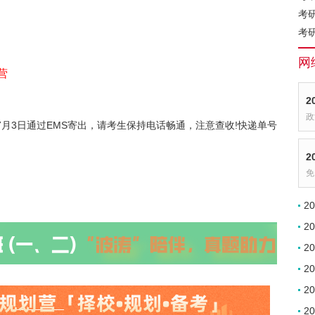
考
考
网
营
2
政
7月3日通过EMS寄出，请考生保持电话畅通，注意查收!快递单号
2
免
2
2
2
2
2
2