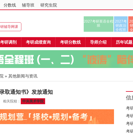
分数线
辅导班
研究生院
2027考研英语全程
2027考
2
班
研政治
8考研辅导网课
全程班
考研调剂
考研成绩查询
考研分数线
导师介绍
历年试题
院
» 其他新闻与资讯
《录取通知书》发放通知
信
16 相关院校：
中央美术学院
考
考
考
考