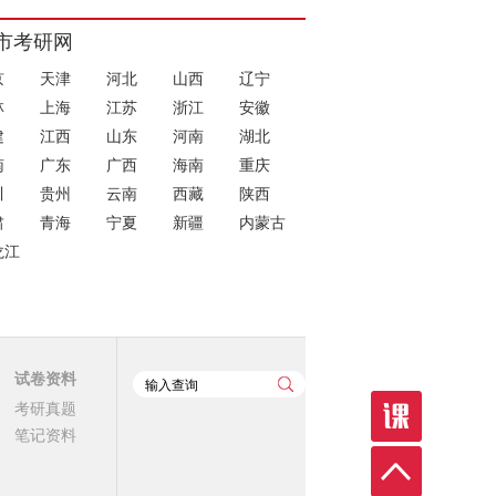
市考研网
京
天津
河北
山西
辽宁
林
上海
江苏
浙江
安徽
建
江西
山东
河南
湖北
南
广东
广西
海南
重庆
川
贵州
云南
西藏
陕西
肃
青海
宁夏
新疆
内蒙古
龙江
试卷资料
考研真题
笔记资料