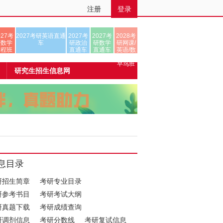
注册
登录
027考
2027考研英语直通
2027考
2027考
2028考
研数学
车
研政治
研数学
研网课/
全程班
直通车
直通车
英语/数
学/正式
早鸟班
研究生招生信息网
息目录
研招生简章
考研专业目录
研参考书目
考研考试大纲
研真题下载
考研成绩查询
研调剂信息
考研分数线
考研复试信息