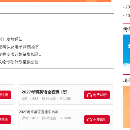
2
2
考
书》发放通知
息确认及电子调档函下..
文物专项计划征集拟录..
试文物专项计划征集公告
考
2027考研英语全程班 1班
费试听
免费试听
课时：383
限时优惠：￥1190
2027考研英语直通车 6期
课时：457
限时优惠：￥7690
费试听
免费试听