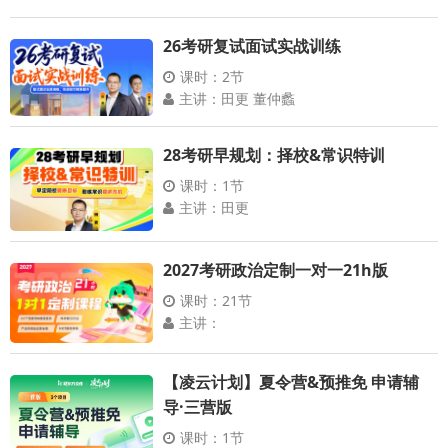
26考研复试面试实战训练
课时：2节
主讲：田更 董仲蠡
28考研早规划：择校&常识特训
课时：1节
主讲：田更
2027考研政治定制一对一21h版
课时：21节
主讲：
【凌云计划】夏令营&预推免 申请辅
导·三营版
课时：1节