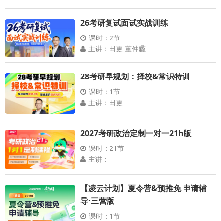
26考研复试面试实战训练
课时：2节
主讲：田更 董仲蠡
28考研早规划：择校&常识特训
课时：1节
主讲：田更
2027考研政治定制一对一21h版
课时：21节
主讲：
【凌云计划】夏令营&预推免 申请辅
导·三营版
课时：1节