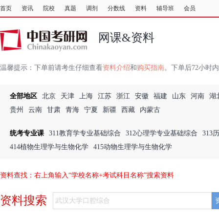
首页
资讯
院校
真题
调剂
分数线
资料
辅导班
会员
网课&资料
温馨提示：
下单前请考生仔细查看
资料介绍
和
购买指南
。下单后72小时
全部地区
北京
天津
上海
江苏
浙江
安徽
福建
山东
河南
湖
贵州
云南
甘肃
青海
宁夏
新疆
西藏
内蒙古
统考专业课
311教育学专业基础综合
312心理学专业基础综合
31
414植物生理学与生物化学
415动物生理学与生物化学
资料查找：右上角输入“学校名称+考试科目名称”搜索资料
资料搜索