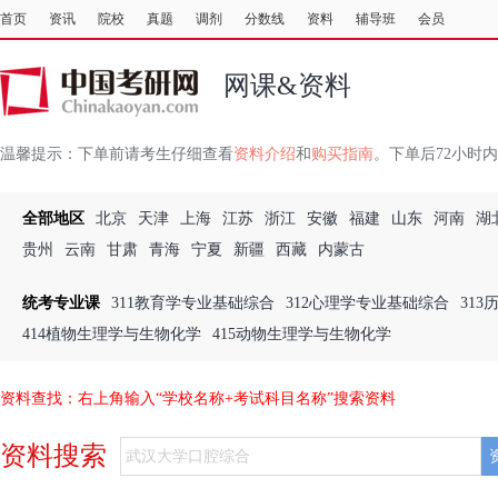
首页
资讯
院校
真题
调剂
分数线
资料
辅导班
会员
网课&资料
温馨提示：
下单前请考生仔细查看
资料介绍
和
购买指南
。下单后72小时
全部地区
北京
天津
上海
江苏
浙江
安徽
福建
山东
河南
湖
贵州
云南
甘肃
青海
宁夏
新疆
西藏
内蒙古
统考专业课
311教育学专业基础综合
312心理学专业基础综合
31
414植物生理学与生物化学
415动物生理学与生物化学
资料查找：右上角输入“学校名称+考试科目名称”搜索资料
资料搜索