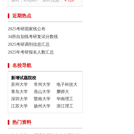
课时：450pan>
限时优惠：
￥120
近期热点
2025考研国家线公布
34所自划线考研复试分数线
2025考研调剂信息汇总
2025年考研报名人数汇总
名校导航
新增试题院校
苏州大学
常州大学
电子科技大
青岛大学
燕山大学
学
川师大
深圳大学
暨南大学
华南理工
江苏大学
扬州大学
浙江理工
热门资料