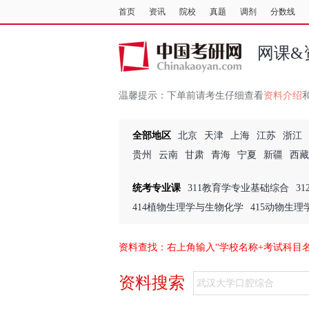
首页
资讯
院校
真题
调剂
分数线
网课&
温馨提示：
下单前请考生仔细查看
资料介绍
全部地区
北京
天津
上海
江苏
浙江
贵州
云南
甘肃
青海
宁夏
新疆
西藏
统考专业课
311教育学专业基础综合
3
414植物生理学与生物化学
415动物生
资料查找：右上角输入“学校名称+考试科目
资料搜索