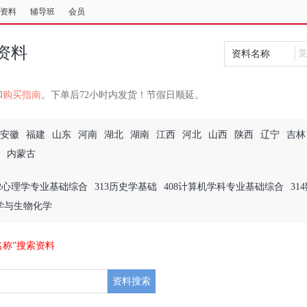
资料
辅导班
会员
资料
资料名称
和
购买指南
。下单后72小时内发货！节假日顺延。
安徽
福建
山东
河南
湖北
湖南
江西
河北
山西
陕西
辽宁
吉林
内蒙古
12心理学专业基础综合
313历史学基础
408计算机学科专业基础综合
31
理学与生物化学
名称”搜索资料
资料搜索