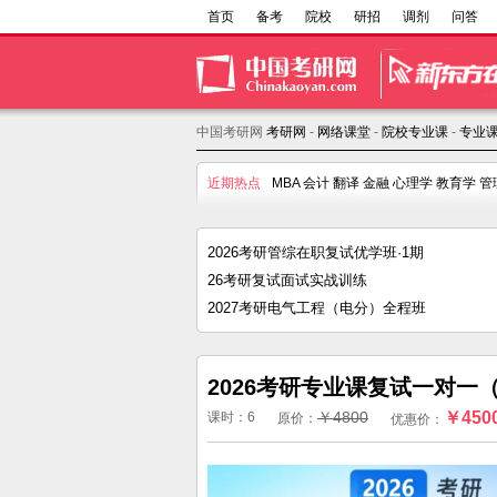
首页
备考
院校
研招
调剂
问答
中国考研网
考研网
-
网络课堂
-
院校专业课
-
专业
近期热点
MBA
会计
翻译
金融
心理学
教育学
管
2026考研管综在职复试优学班·1期
26考研复试面试实战训练
2027考研电气工程（电分）全程班
2026考研专业课复试一对一（
￥4800
￥450
课时：6
原价：
优惠价：