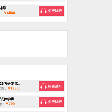
导·..
￥6580
：
6考研复试..
￥19800
惠：
复试伴学班
￥799
惠：