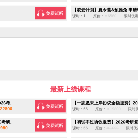
【凌云计划】夏令营&预推免 申请辅
课时：1 原价：
￥6580
限时优惠
最新上线课程
6考..
【一志愿未上岸协议全额退费】202
22800
课时：66 原价：
￥19800
限时优
考研..
【初试不过协议退费】2026考研
980
课时：66 原价：
￥1099
限时优