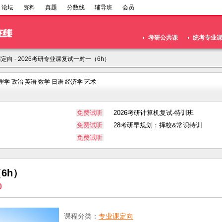
论坛
资料
真题
分数线
辅导班
会员
考研公共课
统考专业
课定向
-
2026考研专业课复试一对一（6h）
理学
政治
英语
数学
日语
经济学
艺术
免费试听
2026考研计算机复试-特训班
免费试听
28考研早规划：择校&常识特训
免费试听
6h）
0
课程分类：
专业课定向