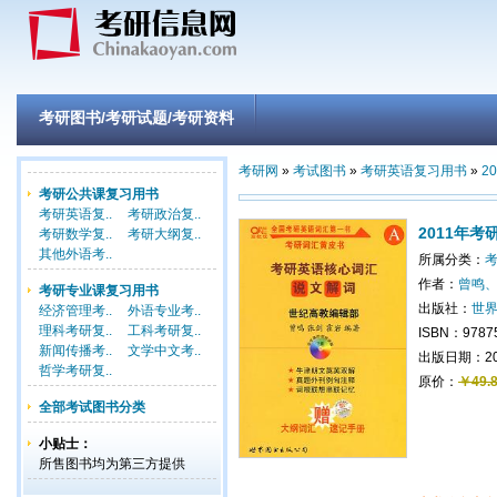
考研图书/考研试题/考研资料
考研网
»
考试图书
»
考研英语复习用书
»
2
考研公共课复习用书
考研英语复..
考研政治复..
2011年
考研数学复..
考研大纲复..
其他外语考..
所属分类：
考
作者：
曾鸣
考研专业课复习用书
出版社：
世
经济管理考..
外语专业考..
理科考研复..
工科考研复..
ISBN：9787
新闻传播考..
文学中文考..
出版日期：201
哲学考研复..
原价：
￥49.
全部考试图书分类
小贴士：
所售图书均为第三方提供