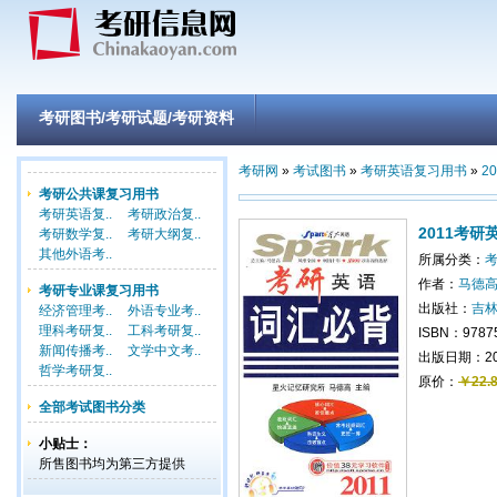
考研图书/考研试题/考研资料
考研网
»
考试图书
»
考研英语复习用书
»
2
考研公共课复习用书
考研英语复..
考研政治复..
2011考
考研数学复..
考研大纲复..
其他外语考..
所属分类：
考
作者：
马德
考研专业课复习用书
出版社：
吉
经济管理考..
外语专业考..
理科考研复..
工科考研复..
ISBN：9787
新闻传播考..
文学中文考..
出版日期：201
哲学考研复..
原价：
￥22.
全部考试图书分类
小贴士：
所售图书均为第三方提供