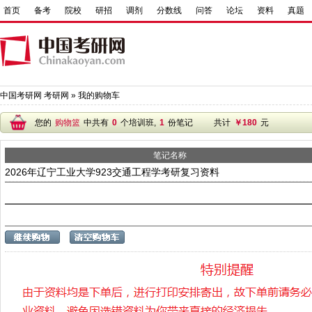
首页
备考
院校
研招
调剂
分数线
问答
论坛
资料
真题
中国考研网
考研网
»
我的购物车
您的
购物篮
中共有
0
个培训班,
1
份笔记
共计
￥180
元
笔记名称
2026年辽宁工业大学923交通工程学考研复习资料