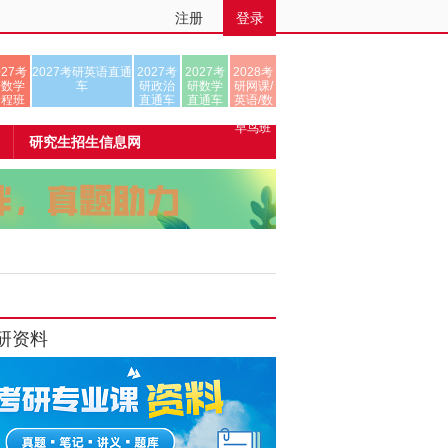
注册
登录
027考
2027考研英语直通
2027考
2027考
2028考
研数学
车
研政治
研数学
研网课/
全程班
直通车
直通车
英语/数
学/正式
早鸟班
研究生招生信息网
研资料