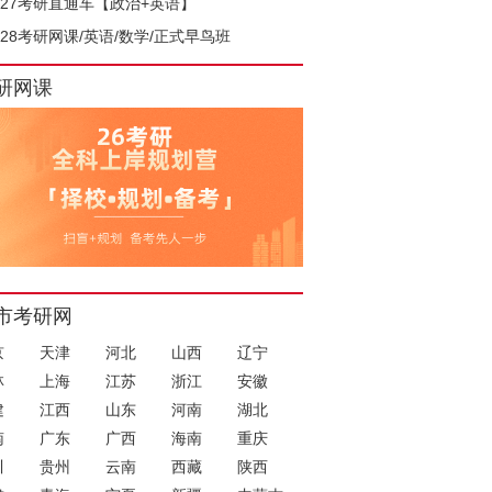
027考研直通车【政治+英语】
028考研网课/英语/数学/正式早鸟班
研网课
市考研网
京
天津
河北
山西
辽宁
林
上海
江苏
浙江
安徽
建
江西
山东
河南
湖北
南
广东
广西
海南
重庆
川
贵州
云南
西藏
陕西