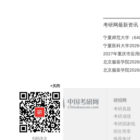
考研网最新资讯
宁夏师范大学（640
宁夏医科大学202
2027年重庆市应
北京服装学院202
北京服装学院202
×关闭
研招网
课程
考研真题
考研成绩
顶部
考研国家线
招生简章
扫码关注
推荐免试