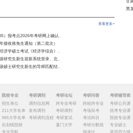
甘
黑
查看更多>
5）报考点2026年考研网上确认..
6年接收推免生通知（第二批次）
用经济学硕士考试《经济学综合》..
6级研究生新生迎新系统登录、北..
6级硕士研究生新生的导师匹配结..
院校专业
考研调剂
考研论坛
考研问答
考研辅导班
招生单位
调剂信息网
跨专业考研
跨校跨专业
考研公共课
211大学名单
发布调剂
考研调剂
考场应考
统考专业课
985大学名单
考研调剂流程
考研复试
考试科目
院校专业课
自划线院校
厦门大学
考研分数线
专业硕士
专业导航
报录比
英语四六级