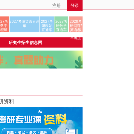
注册
登录
027考
2027考研英语直通
2027考
2027考
2028考
研数学
车
研政治
研数学
研网课/
全程班
直通车
直通车
英语/数
学/正式
早鸟班
研究生招生信息网
研资料