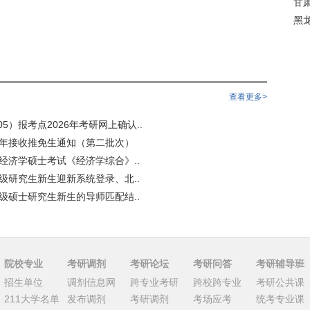
甘
黑
查看更多>
5）报考点2026年考研网上确认..
6年接收推免生通知（第二批次）
用经济学硕士考试《经济学综合》..
6级研究生新生迎新系统登录、北..
6级硕士研究生新生的导师匹配结..
院校专业
考研调剂
考研论坛
考研问答
考研辅导班
招生单位
调剂信息网
跨专业考研
跨校跨专业
考研公共课
211大学名单
发布调剂
考研调剂
考场应考
统考专业课