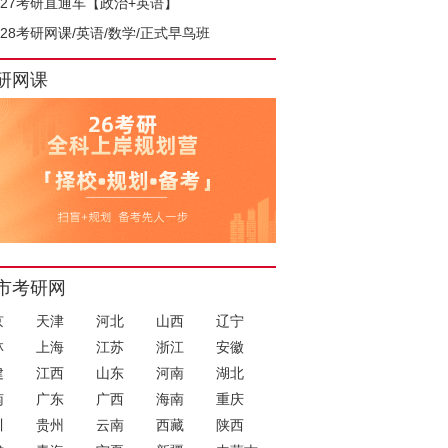
027考研直通车【政治+英语】
028考研网课/英语/数学/正式早鸟班
研网课
市考研网
京
天津
河北
山西
辽宁
林
上海
江苏
浙江
安徽
建
江西
山东
河南
湖北
南
广东
广西
海南
重庆
川
贵州
云南
西藏
陕西