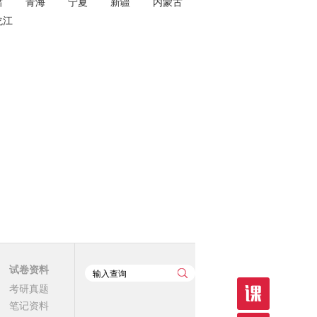
肃
青海
宁夏
新疆
内蒙古
龙江
试卷资料
考研真题
笔记资料