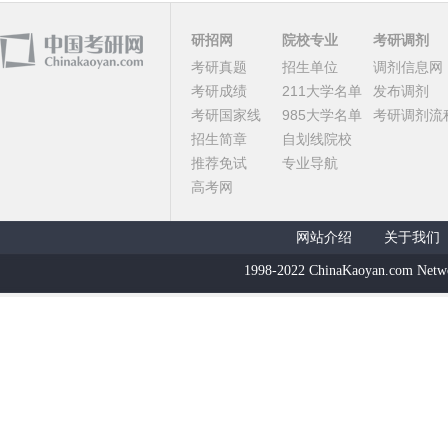
研招网
院校专业
考研调剂
考研真题
招生单位
调剂信息网
考研成绩
211大学名单
发布调剂
考研国家线
985大学名单
考研调剂流
招生简章
自划线院校
推荐免试
专业导航
高考网
网站介绍
关于我们
1998-2022 ChinaKaoyan.com Netw