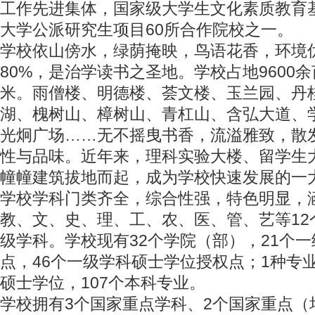
工作先进集体，国家级大学生文化素质教育
大学公派研究生项目60所合作院校之一。
学校依山傍水，绿荫掩映，鸟语花香，环境
80%，是治学读书之圣地。学校占地9600余
米。雨僧楼、明德楼、荟文楼、玉兰园、丹
湖、槐树山、樟树山、青杠山、含弘大道、
光炯广场……无不摇曳书香，流溢雅致，散
性与品味。近年来，理科实验大楼、留学生
幢幢建筑拔地而起，成为学校快速发展的一
学校学科门类齐全，综合性强，特色明显，
教、文、史、理、工、农、医、管、艺等12
级学科。学校现有32个学院（部），21个
点，46个一级学科硕士学位授权点；1种专
硕士学位，107个本科专业。
学校拥有3个国家重点学科、2个国家重点（