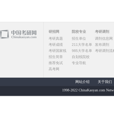
研招网
院校专业
考研调剂
考研真题
招生单位
调剂信息网
考研成绩
211大学名单
发布调剂
考研国家线
985大学名单
考研调剂流
招生简章
自划线院校
推荐免试
专业导航
高考网
网站介绍
关于我们
1998-2022 ChinaKaoyan.com Netw