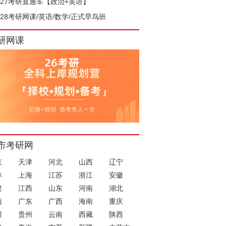
027考研直通车【政治+英语】
028考研网课/英语/数学/正式早鸟班
研网课
市考研网
京
天津
河北
山西
辽宁
林
上海
江苏
浙江
安徽
建
江西
山东
河南
湖北
南
广东
广西
海南
重庆
川
贵州
云南
西藏
陕西