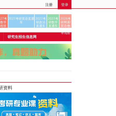
注册
登录
027考
2027考研英语直通
2027考
2027考
2028考
研数学
车
研政治
研数学
研网课/
全程班
直通车
直通车
英语/数
学/正式
早鸟班
研究生招生信息网
研资料