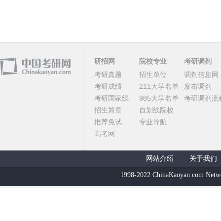
研招网
院校专业
考研调剂
考研真题
招生单位
调剂信息网
考研成绩
211大学名单
发布调剂
考研国家线
985大学名单
考研调剂流
招生简章
自划线院校
推荐免试
专业导航
高考网
网站介绍
关于我们
1998-2022 ChinaKaoyan.com Netw