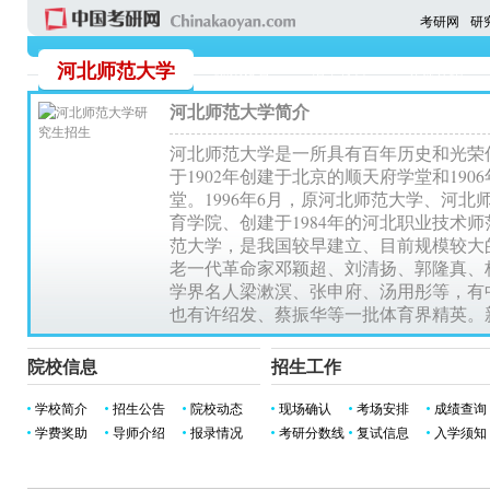
考研网
研
河北师范大学
院系设置
招生公告
导师介绍
河北师范大学简介
河北师范大学是一所具有百年历史和光荣
于1902年创建于北京的顺天府学堂和19
堂。1996年6月，原河北师范大学、河北
育学院、创建于1984年的河北职业技术
范大学，是我国较早建立、目前规模较大
老一代革命家邓颖超、刘清扬、郭隆真、
学界名人梁漱溟、张申府、汤用彤等，有
也有许绍发、蔡振华等一批体育界精英。
院校信息
招生工作
学校简介
招生公告
院校动态
现场确认
考场安排
成绩查询
学费奖助
导师介绍
报录情况
考研分数线
复试信息
入学须知