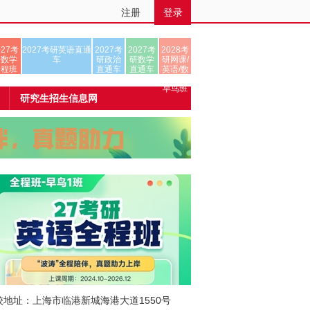
注册
登录
027考
2027考研英语直通
2027考
2027考
2028考
研数学
车
研政治
研数学
研网课/
全程班
直通车
直通车
英语/数
学/正式
早鸟班
研究生招生信息网
校地址：上海市临港新城海港大道1550号