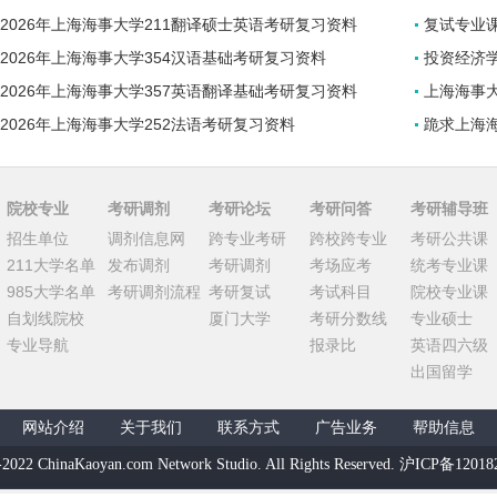
2026年上海海事大学211翻译硕士英语考研复习资料
复试专业
2026年上海海事大学354汉语基础考研复习资料
投资经济
2026年上海海事大学357英语翻译基础考研复习资料
上海海事
2026年上海海事大学252法语考研复习资料
跪求上海
院校专业
考研调剂
考研论坛
考研问答
考研辅导班
招生单位
调剂信息网
跨专业考研
跨校跨专业
考研公共课
211大学名单
发布调剂
考研调剂
考场应考
统考专业课
985大学名单
考研调剂流程
考研复试
考试科目
院校专业课
自划线院校
厦门大学
考研分数线
专业硕士
专业导航
报录比
英语四六级
出国留学
网站介绍
关于我们
联系方式
广告业务
帮助信息
-2022 ChinaKaoyan.com Network Studio. All Rights Reserved. 沪ICP备1201