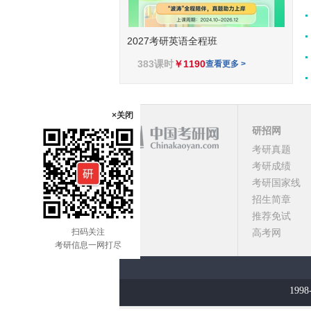
2027考研英语全程班
383课时
￥1190
查看更多 >
×关闭
研招网
考研真题
课程
考研成绩
考研国家线
顶部
招生简章
推荐免试
扫码关注
高考网
考研信息一网打尽
1998