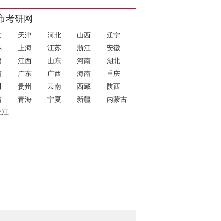
市考研网
京
天津
河北
山西
辽宁
林
上海
江苏
浙江
安徽
建
江西
山东
河南
湖北
南
广东
广西
海南
重庆
川
贵州
云南
西藏
陕西
肃
青海
宁夏
新疆
内蒙古
龙江