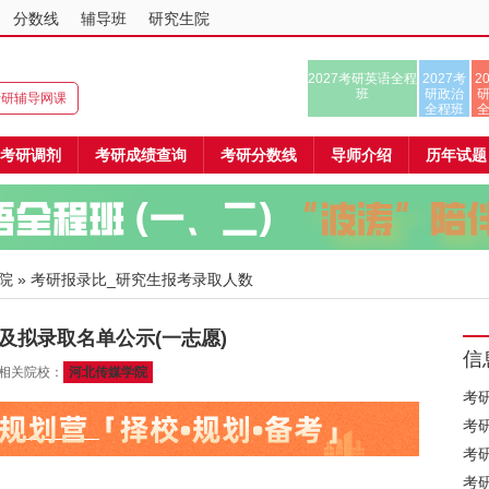
分数线
辅导班
研究生院
2027考研英语全程
2027考
2
班
研政治
8考研辅导网课
全程班
考研调剂
考研成绩查询
考研分数线
导师介绍
历年试题
院
» 考研报录比_研究生报考录取人数
及拟录取名单公示(一志愿)
信
 相关院校：
河北传媒学院
考
考
考
考