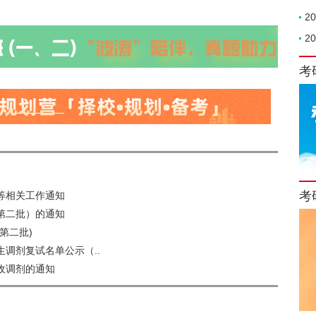
2
2
考
考
等相关工作通知
第二批）的通知
第二批)
生调剂复试名单公示（..
收调剂的通知