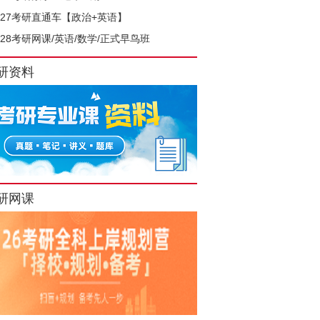
027考研直通车【政治+英语】
028考研网课/英语/数学/正式早鸟班
研资料
研网课