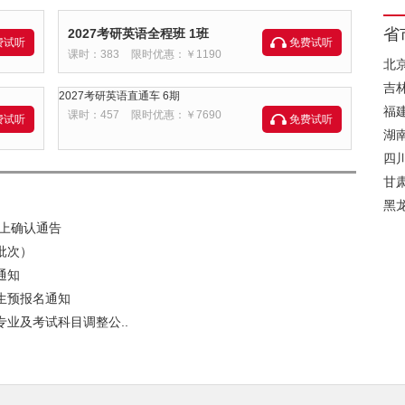
省
2027考研英语全程班 1班
费试听
免费试听
课时：383
限时优惠：￥1190
北
吉
2027考研英语直通车 6期
福
课时：457
限时优惠：￥7690
费试听
免费试听
湖
四
甘
黑
网上确认通告
批次）
通知
生预报名通知
专业及考试科目调整公..