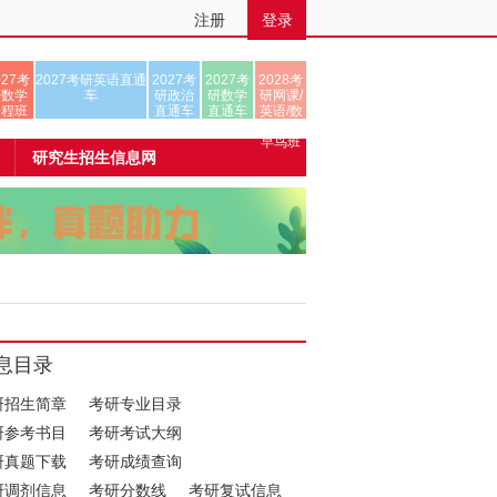
注册
登录
027考
2027考研英语直通
2027考
2027考
2028考
研数学
车
研政治
研数学
研网课/
全程班
直通车
直通车
英语/数
学/正式
早鸟班
研究生招生信息网
息目录
研招生简章
考研专业目录
研参考书目
考研考试大纲
研真题下载
考研成绩查询
研调剂信息
考研分数线
考研复试信息