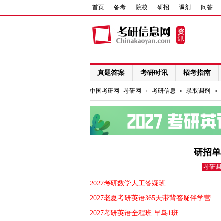
首页
备考
院校
研招
调剂
问答
真题答案
考研时讯
招考指南
网络课程
中国考研网
考研网
»
考研信息
»
录取调剂
»
研招单
考研调
2027考研数学人工答疑班
2027老夏考研英语365天带背答疑伴学营
2027考研英语全程班 早鸟1班