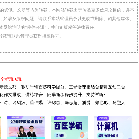
网”的资讯、文章等均为转载，本网站转载出于传递更多信息之目的，并不
，如涉及版权问题，请联系本站管理员予以更改或删除。如其他媒体、
本网站注明的"稿件来源"，并自负版权等法律责任。
需转载请联系管理员获得相应许可。
语全程班 6班
亲授技巧，教研千锤百炼科学提分。直录播课相结合精讲互动二合一，
化作文批改。讲练结合，随学随练稳步提升。支持试听~
江涛、谭剑波、董仲蠡、许聪杰、陈志超、潘赟、郑艳彤、易熙人