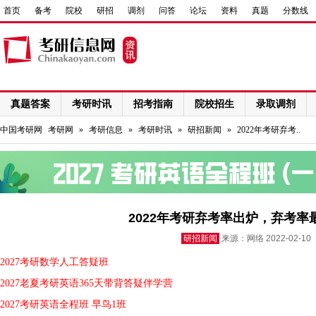
首页
备考
院校
研招
调剂
问答
论坛
资料
真题
分数线
真题答案
考研时讯
招考指南
院校招生
录取调剂
网络课程
中国考研网
考研网
»
考研信息
»
考研时讯
»
研招新闻
»
2022年考研弃考..
2022年考研弃考率出炉，弃考率
研招新闻
来源：网络 2022-02-1
2027考研数学人工答疑班
2027老夏考研英语365天带背答疑伴学营
2027考研英语全程班 早鸟1班