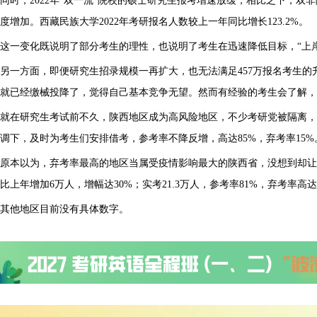
同时，2022年“双一流”院校的硕士研究生报考增速放缓，相比之下，双
度增加。西藏民族大学2022年考研报名人数较上一年同比增长123.2%。
这一变化既说明了部分考生的理性，也说明了考生在迅速降低目标，“上
另一方面，即便研究生招录规模一再扩大，也无法满足457万报名考生
就已经缴械投降了，觉得自己基本竞争无望。然而有经验的考生会了解，
就在研究生考试前不久，陕西地区成为高风险地区，不少考研党被隔离，
调下，及时为考生们安排借考，参考率不降反增，高达85%，弃考率15%
原本以为，弃考率最高的地区当属受疫情影响最大的陕西省，没想到却让广
比上年增加6万人，增幅达30%；实考21.3万人，参考率81%，弃考率高达
其他地区目前没有具体数字。