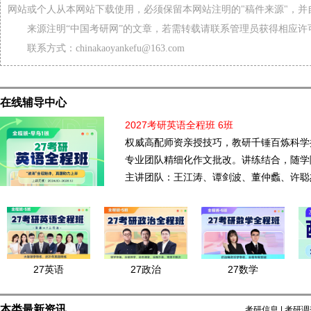
网站或个人从本网站下载使用，必须保留本网站注明的"稿件来源"，并
来源注明“中国考研网”的文章，若需转载请联系管理员获得相应许
联系方式：chinakaoyankefu@163.com
在线辅导中心
2027考研英语全程班 6班
权威高配师资亲授技巧，教研千锤百炼科学
专业团队精细化作文批改。讲练结合，随学
主讲团队：王江涛、谭剑波、董仲蠡、许聪
27英语
27政治
27数学
本类最新资讯
考研信息
|
考研调