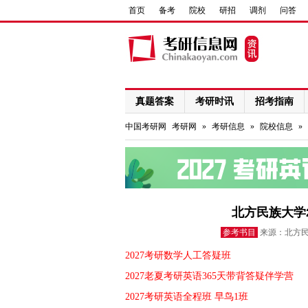
首页
备考
院校
研招
调剂
问答
真题答案
考研时讯
招考指南
网络课程
中国考研网
考研网
»
考研信息
»
院校信息
»
北方民族大学
参考书目
来源：北方民族
2027考研数学人工答疑班
2027老夏考研英语365天带背答疑伴学营
2027考研英语全程班 早鸟1班