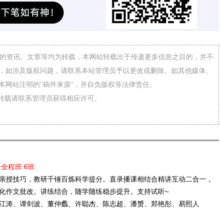
网”的资讯、文章等均为转载，本网站转载出于传递更多信息之目的，并不
，如涉及版权问题，请联系本站管理员予以更改或删除。如其他媒体、
本网站注明的"稿件来源"，并自负版权等法律责任。
需转载请联系管理员获得相应许可。
语全程班 6班
亲授技巧，教研千锤百炼科学提分。直录播课相结合精讲互动二合一，
化作文批改。讲练结合，随学随练稳步提升。支持试听~
江涛、谭剑波、董仲蠡、许聪杰、陈志超、潘赟、郑艳彤、易熙人