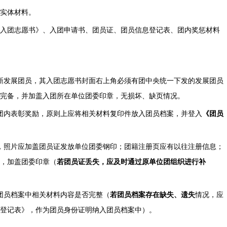
实体材料。
入团志愿书》、入团申请书、团员证、团员信息登记表、团内奖惩材料
后新发展团员，其入团志愿书封面右上角必须有团中央统一下发的发展团员
完备，并加盖入团所在单位团委印章，无损坏、缺页情况。
团内表彰奖励，原则上应将相关材料复印件放入团员档案，并登入
《团员
，照片应加盖团员证发放单位团委钢印；团籍注册页应有以往注册信息；
，加盖团委印章（
若团员证丢失，应及时通过原单位团组织进行补
团员档案中相关材料内容是否完整（
若团员档案存在缺失、遗失
情况，应
登记表》，作为团员身份证明纳入团员档案中）。