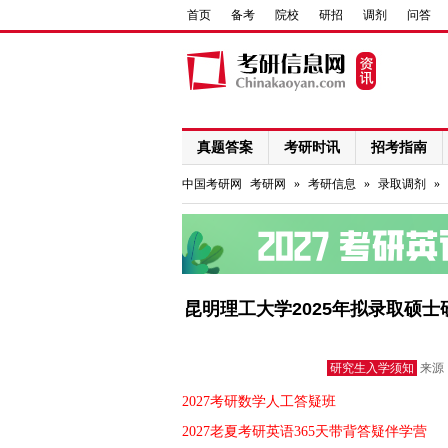
首页
备考
院校
研招
调剂
问答
真题答案
考研时讯
招考指南
网络课程
中国考研网
考研网
»
考研信息
»
录取调剂
»
昆明理工大学2025年拟录取硕
研究生入学须知
来源：
2027考研数学人工答疑班
2027老夏考研英语365天带背答疑伴学营