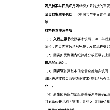
团员档案
与
团员证
是团组织关系转接的重要
团员档案主要包括：
《中国共产主义青年团
等。
材料检查注意事项：
（1）
入团志愿书
按照要求填写，2016年
编号，内页内容须填写完整，发展流程登记
（2）团员如受到团内纪律处分或区级以上
信息登记表》
。
（3）
团员证
首页基本信息需全部如实填写
组织关系转接页面需确保转出信息填写齐全
办
）
。
（4）新生团员应与团组织关系原单位确认
回原单位开具相关证明，并登入《团员信息