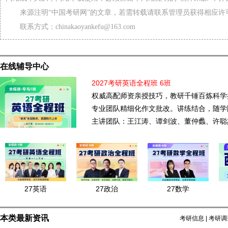
来源注明“中国考研网”的文章，若需转载请联系管理员获得相应许
联系方式：chinakaoyankefu@163.com
在线辅导中心
2027考研英语全程班 6班
权威高配师资亲授技巧，教研千锤百炼科学
专业团队精细化作文批改。讲练结合，随学
主讲团队：王江涛、谭剑波、董仲蠡、许聪
27英语
27政治
27数学
本类最新资讯
考研信息
|
考研调