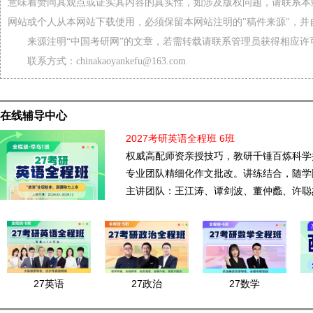
意味着赞同其观点或证实其内容的真实性，如涉及版权问题，请联系本
网站或个人从本网站下载使用，必须保留本网站注明的"稿件来源"，并
来源注明“中国考研网”的文章，若需转载请联系管理员获得相应许
联系方式：chinakaoyankefu@163.com
在线辅导中心
2027考研英语全程班 6班
权威高配师资亲授技巧，教研千锤百炼科学
专业团队精细化作文批改。讲练结合，随学
主讲团队：王江涛、谭剑波、董仲蠡、许聪
27英语
27政治
27数学