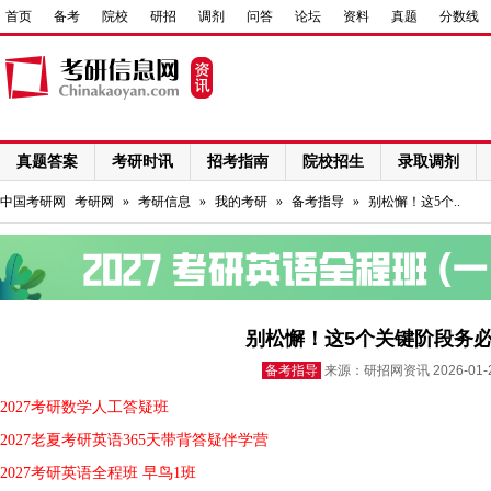
首页
备考
院校
研招
调剂
问答
论坛
资料
真题
分数线
真题答案
考研时讯
招考指南
院校招生
录取调剂
网络课程
中国考研网
考研网
»
考研信息
»
我的考研
»
备考指导
»
别松懈！这5个..
别松懈！这5个关键阶段务
备考指导
来源：研招网资讯 2026-01
2027考研数学人工答疑班
2027老夏考研英语365天带背答疑伴学营
2027考研英语全程班 早鸟1班