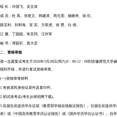
组 长：许国飞、吴文涛
成 员：杜 凤、张更立、韩建涛、周元宽、杨晓奇、徐 红、
路宝利、刘和海、宣 宾、方双虎、徐 赟、白 倩、
江 珊、丁园园、朱言同、汪祚军
秘 书：谭茹轩、莫大贡
二、
资格审核
请一志愿复试考生于2026年3月28日(周六)9：00-12：00到安徽师
报到手续，并进行复试资格审查。
(一)资格审查材料
1.有效居民身份证原件及复印件。
2.初试准考证(考生从研招网下载)。
3.应届生应提供学生证或《教育部学籍在线验证报告》。往届生应提供
表》或《中国高等教育学历认证报告》或《国外学历学位认证书》。自学