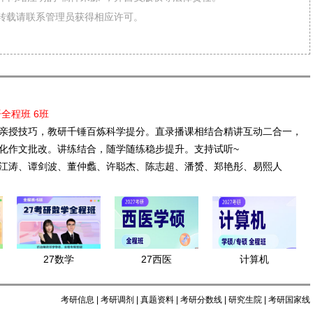
需转载请联系管理员获得相应许可。
语全程班 6班
亲授技巧，教研千锤百炼科学提分。直录播课相结合精讲互动二合一，
化作文批改。讲练结合，随学随练稳步提升。支持试听~
江涛、谭剑波、董仲蠡、许聪杰、陈志超、潘赟、郑艳彤、易熙人
27数学
27西医
计算机
考研信息
|
考研调剂
|
真题资料
|
考研分数线
|
研究生院
|
考研国家线