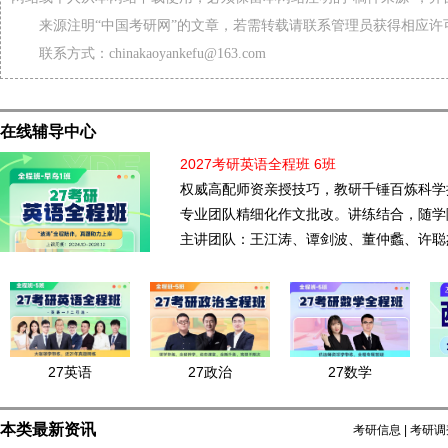
来源注明“中国考研网”的文章，若需转载请联系管理员获得相应许
联系方式：chinakaoyankefu@163.com
在线辅导中心
2027考研英语全程班 6班
权威高配师资亲授技巧，教研千锤百炼科学
专业团队精细化作文批改。讲练结合，随学
主讲团队：王江涛、谭剑波、董仲蠡、许聪
27英语
27政治
27数学
本类最新资讯
考研信息
|
考研调