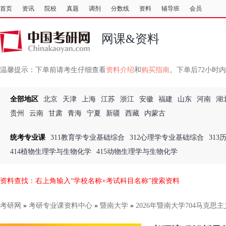
首页
资讯
院校
真题
调剂
分数线
资料
辅导班
会员
网课&资料
温馨提示：
下单前请考生仔细查看
资料介绍
和
购买指南
。下单后72小时
全部地区
北京
天津
上海
江苏
浙江
安徽
福建
山东
河南
湖
贵州
云南
甘肃
青海
宁夏
新疆
西藏
内蒙古
统考专业课
311教育学专业基础综合
312心理学专业基础综合
31
414植物生理学与生物化学
415动物生理学与生物化学
资料查找：右上角输入“学校名称+考试科目名称”搜索资料
考研网
»
考研专业课资料中心
»
暨南大学
»
2026年暨南大学704马克