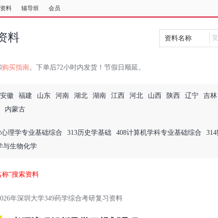
资料
辅导班
会员
资料
资料名称
和
购买指南
。下单后72小时内发货！节假日顺延。
安徽
福建
山东
河南
湖北
湖南
江西
河北
山西
陕西
辽宁
吉林
内蒙古
12心理学专业基础综合
313历史学基础
408计算机学科专业基础综合
31
理学与生物化学
名称”搜索资料
2026年深圳大学349药学综合考研复习资料