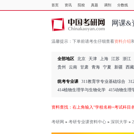
首页
资讯
院校
真题
调剂
分数线
网课&
温馨提示：
下单前请考生仔细查看
资料介绍
全部地区
北京
天津
上海
江苏
浙江
贵州
云南
甘肃
青海
宁夏
新疆
西藏
统考专业课
311教育学专业基础综合
3
414植物生理学与生物化学
415动物生
资料查找：右上角输入“学校名称+考试科目
考研网
»
考研专业课资料中心
»
深圳大学
»