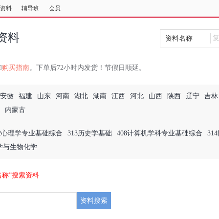
资料
辅导班
会员
资料
资料名称
和
购买指南
。下单后72小时内发货！节假日顺延。
安徽
福建
山东
河南
湖北
湖南
江西
河北
山西
陕西
辽宁
吉林
内蒙古
12心理学专业基础综合
313历史学基础
408计算机学科专业基础综合
31
理学与生物化学
名称”搜索资料
资料搜索