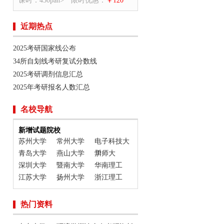
课时：450pan>
限时优惠：
￥120
近期热点
2025考研国家线公布
34所自划线考研复试分数线
2025考研调剂信息汇总
2025年考研报名人数汇总
名校导航
新增试题院校
苏州大学
常州大学
电子科技大
青岛大学
燕山大学
学
川师大
深圳大学
暨南大学
华南理工
江苏大学
扬州大学
浙江理工
热门资料