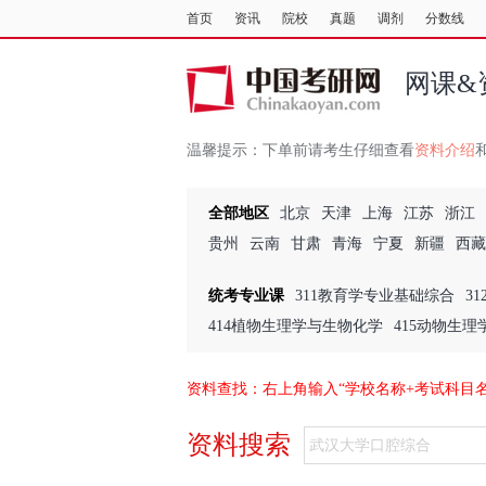
首页
资讯
院校
真题
调剂
分数线
网课&
温馨提示：
下单前请考生仔细查看
资料介绍
全部地区
北京
天津
上海
江苏
浙江
贵州
云南
甘肃
青海
宁夏
新疆
西藏
统考专业课
311教育学专业基础综合
3
414植物生理学与生物化学
415动物生
资料查找：右上角输入“学校名称+考试科目
资料搜索