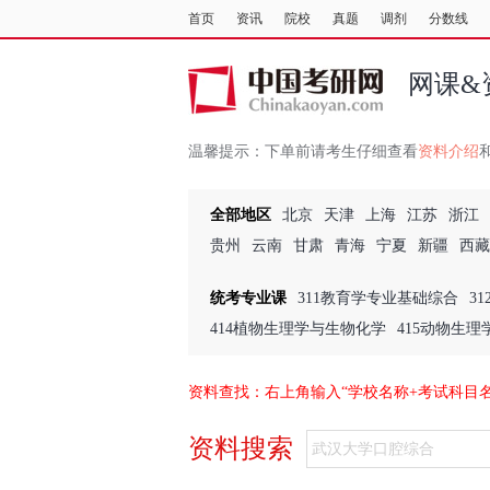
首页
资讯
院校
真题
调剂
分数线
网课&
温馨提示：
下单前请考生仔细查看
资料介绍
全部地区
北京
天津
上海
江苏
浙江
贵州
云南
甘肃
青海
宁夏
新疆
西藏
统考专业课
311教育学专业基础综合
3
414植物生理学与生物化学
415动物生
资料查找：右上角输入“学校名称+考试科目
资料搜索