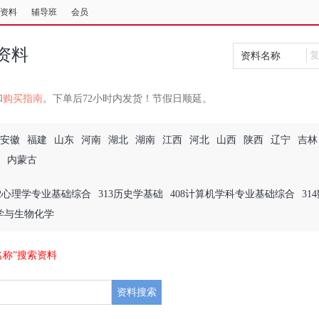
资料
辅导班
会员
资料
资料名称
和
购买指南
。下单后72小时内发货！节假日顺延。
安徽
福建
山东
河南
湖北
湖南
江西
河北
山西
陕西
辽宁
吉林
内蒙古
12心理学专业基础综合
313历史学基础
408计算机学科专业基础综合
31
理学与生物化学
名称”搜索资料
资料搜索