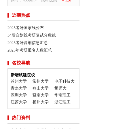
课时：450pan>
限时优惠：
￥120
近期热点
2025考研国家线公布
34所自划线考研复试分数线
2025考研调剂信息汇总
2025年考研报名人数汇总
名校导航
新增试题院校
苏州大学
常州大学
电子科技大
青岛大学
燕山大学
学
川师大
深圳大学
暨南大学
华南理工
江苏大学
扬州大学
浙江理工
热门资料