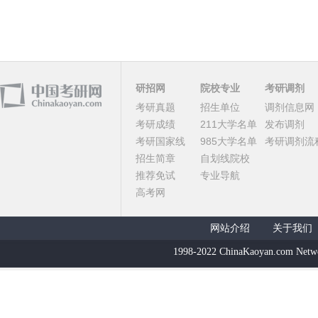
研招网
院校专业
考研调剂
考研真题
招生单位
调剂信息网
考研成绩
211大学名单
发布调剂
考研国家线
985大学名单
考研调剂流
招生简章
自划线院校
推荐免试
专业导航
高考网
网站介绍
关于我们
1998-2022 ChinaKaoyan.com Netw