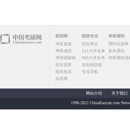
研招网
院校专业
考研调剂
考研真题
招生单位
调剂信息网
考研成绩
211大学名单
发布调剂
考研国家线
985大学名单
考研调剂流
招生简章
自划线院校
推荐免试
专业导航
高考网
网站介绍
关于我们
1998-2022 ChinaKaoyan.com Netw