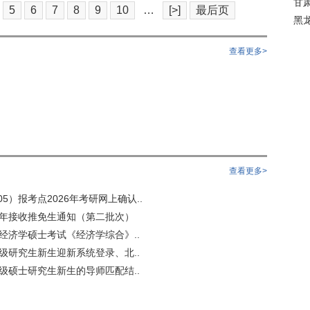
甘
5
6
7
8
9
10
…
[>]
最后页
黑
查看更多>
查看更多>
5）报考点2026年考研网上确认..
6年接收推免生通知（第二批次）
用经济学硕士考试《经济学综合》..
6级研究生新生迎新系统登录、北..
6级硕士研究生新生的导师匹配结..