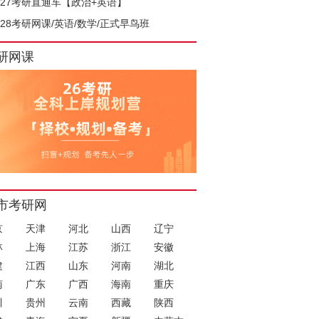
027考研直通车【政治+英语】
028考研网课/英语/数学/正式早鸟班
研网课
市考研网
京
天津
河北
山西
辽宁
林
上海
江苏
浙江
安徽
建
江西
山东
河南
湖北
南
广东
广西
海南
重庆
川
贵州
云南
西藏
陕西