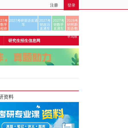
注册
登录
027考
2027考研英语直通
2027考
2027考
2028考
研数学
车
研政治
研数学
研网课/
全程班
直通车
直通车
英语/数
学/正式
早鸟班
研究生招生信息网
研资料