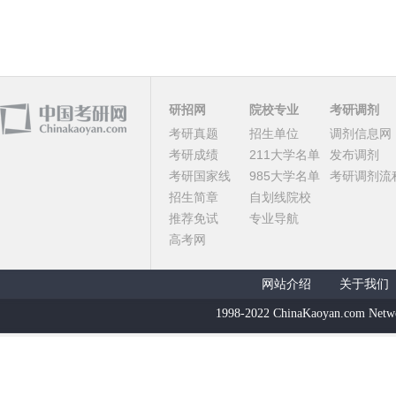
研招网
院校专业
考研调剂
考研真题
招生单位
调剂信息网
考研成绩
211大学名单
发布调剂
考研国家线
985大学名单
考研调剂流
招生简章
自划线院校
推荐免试
专业导航
高考网
网站介绍
关于我们
1998-2022 ChinaKaoyan.com Netw