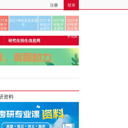
注册
登录
027考
2027考研英语直通
2027考
2027考
2028考
研数学
车
研政治
研数学
研网课/
全程班
直通车
直通车
英语/数
学/正式
早鸟班
研究生招生信息网
研资料