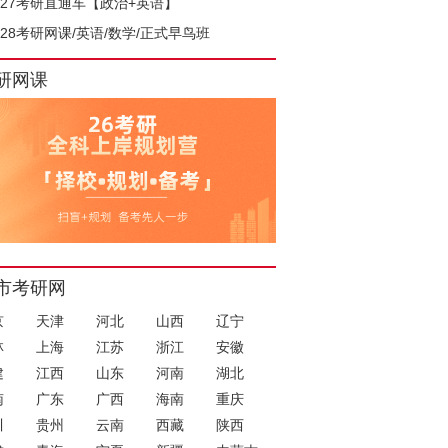
027考研直通车【政治+英语】
028考研网课/英语/数学/正式早鸟班
研网课
市考研网
京
天津
河北
山西
辽宁
林
上海
江苏
浙江
安徽
建
江西
山东
河南
湖北
南
广东
广西
海南
重庆
川
贵州
云南
西藏
陕西