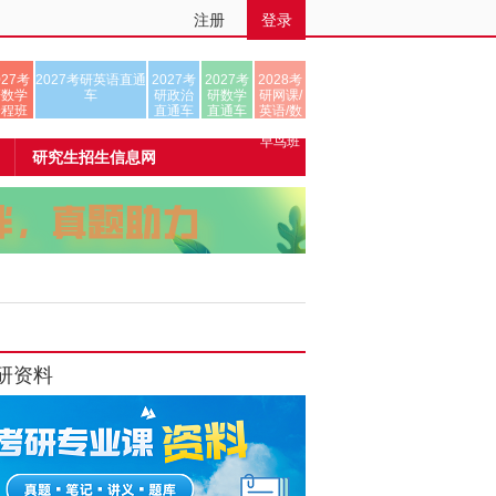
注册
登录
027考
2027考研英语直通
2027考
2027考
2028考
研数学
车
研政治
研数学
研网课/
全程班
直通车
直通车
英语/数
学/正式
早鸟班
研究生招生信息网
研资料