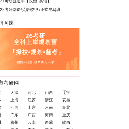
027考研直通车【政治+英语】
028考研网课/英语/数学/正式早鸟班
研网课
市考研网
京
天津
河北
山西
辽宁
林
上海
江苏
浙江
安徽
建
江西
山东
河南
湖北
南
广东
广西
海南
重庆
川
贵州
云南
西藏
陕西