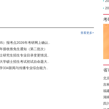
2
2
考
查看更多>
5）报考点2026年考研网上确认..
6年接收推免生通知（第二批次）
硕士研究生招生专业目录变更情况..
语大学硕士招生考试初试自命题大..
学334新闻与传播专业综合能力..
省
北
吉
福
湖
四